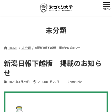
コ
ナ
ン
ビ
テ
ゲ
ン
ー
ツ
シ
へ
ョ
未分類
ス
ン
キ
に
ッ
移
プ
動
HOME
未分類
新潟日報下越版 掲載のお知らせ
新潟日報下越版 掲載のお知ら
せ
最
2023年1月29日
2023年1月29日
komeuniv.
終
更
新
日
時
: