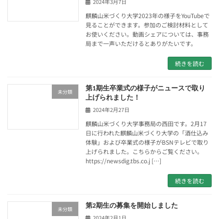
2024年3月7日
麒麟山米づくり大学2023年の様子をYouTubeで
見ることができます。参加のご検討材料として
お使いください。動画シェアについては、事務
局まで一声いただけるとありがたいです。
続きを読む
第1期生卒業式の様子がニュースで取り
未分類
上げられました！
2024年2月27日
麒麟山米づくり大学事務局の西田です。2月17
日に行われた麒麟山米づくり大学の「酒仕込み
体験」および卒業式の様子がBSNテレビで取り
上げられました。こちらからご覧ください。
https://newsdig.tbs.co.j […]
続きを読む
第2期生の募集を開始しました
未分類
2024年2月1日