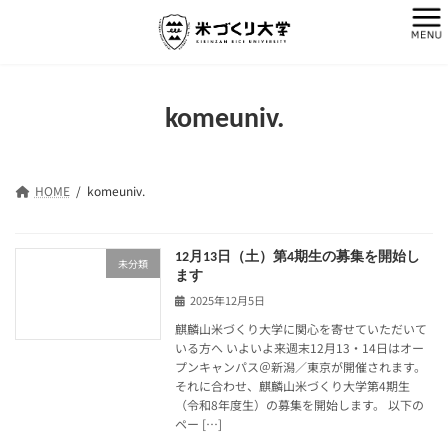
コ
ナ
ン
ビ
テ
ゲ
ン
ー
ツ
シ
へ
ョ
komeuniv.
ス
ン
キ
に
ッ
移
プ
動
HOME
komeuniv.
12月13日（土）第4期生の募集を開始し
未分類
ます
2025年12月5日
麒麟山米づくり大学に関心を寄せていただいて
いる方へ いよいよ来週末12月13・14日はオー
プンキャンパス＠新潟／東京が開催されます。
それに合わせ、麒麟山米づくり大学第4期生
（令和8年度生）の募集を開始します。 以下の
ペー […]