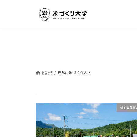
コ
ナ
ン
ビ
テ
ゲ
ン
ー
ツ
シ
へ
ョ
ス
ン
キ
に
ッ
移
プ
動
HOME
麒麟山米づくり大学
参加者募集